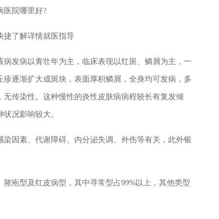
病医院哪里好?
捷了解详情就医指导
病发病以青壮年为主，临床表现以红斑、鳞屑为主，一
丘疹逐渐扩大成斑块，表面厚积鳞屑，全身均可发病，多
，无传染性。这种慢性的炎性皮肤病病程较长有复发倾
神状况影响较大。
染因素、代谢障碍、内分泌失调、外伤等有关，此外银
疱型及红皮病型，其中寻常型占99%以上，其他类型